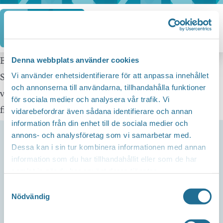
Hoppa
till
innehåll
Balkan ligger en våning upp ovanför Gallerian
Denna webbplats använder cookies
Slussen i centrala Motala. Hos oss kan du njuta av
Vi använder enhetsidentifierare för att anpassa innehållet
och annonserna till användarna, tillhandahålla funktioner
vällagad husmanskost och a la carte. Sommartid
för sociala medier och analysera vår trafik. Vi
finns uteservering på Stora torget.
vidarebefordrar även sådana identifierare och annan
information från din enhet till de sociala medier och
annons- och analysföretag som vi samarbetar med.
Dessa kan i sin tur kombinera informationen med annan
Kontakta oss
information som du har tillhandahållit eller som de har
Telefon
samlat in när du har använt deras tjänster.
Företagsservice 0141-101 200
Samtyckesval
Nödvändig
Mail
info@tillvaxtmotala.se