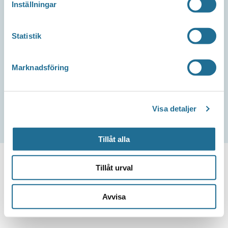
Inställningar
Om webbplatsen
Statistik
Integritetspolicy
Marknadsföring
Tillgänglighetsredogörelse
Visa detaljer
Tillåt alla
Tillåt urval
Avvisa