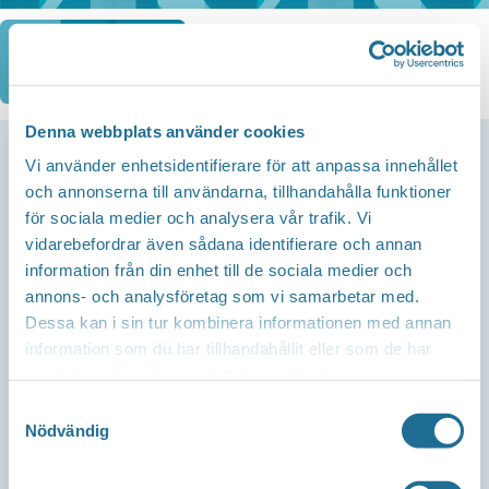
Hoppa
till
innehåll
Denna webbplats använder cookies
Vi använder enhetsidentifierare för att anpassa innehållet
och annonserna till användarna, tillhandahålla funktioner
Kontakta oss
för sociala medier och analysera vår trafik. Vi
Telefon
vidarebefordrar även sådana identifierare och annan
Företagsservice 0141-101 200
information från din enhet till de sociala medier och
annons- och analysföretag som vi samarbetar med.
Mail
Dessa kan i sin tur kombinera informationen med annan
info@tillvaxtmotala.se
information som du har tillhandahållit eller som de har
samlat in när du har använt deras tjänster.
Om webbplatsen
Samtyckesval
Nödvändig
Integritetspolicy