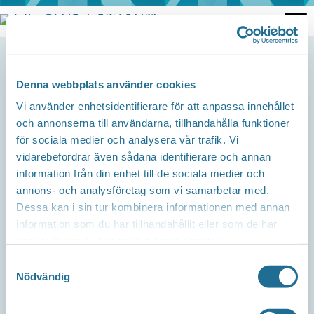
Hoppa
till
innehåll
Denna webbplats använder cookies
Kontakta oss
Telefon
Vi använder enhetsidentifierare för att anpassa innehållet
och annonserna till användarna, tillhandahålla funktioner
Företagsservice 0141-101 200
för sociala medier och analysera vår trafik. Vi
Mail
vidarebefordrar även sådana identifierare och annan
information från din enhet till de sociala medier och
info@tillvaxtmotala.se
annons- och analysföretag som vi samarbetar med.
Dessa kan i sin tur kombinera informationen med annan
Om webbplatsen
information som du har tillhandahållit eller som de har
samlat in när du har använt deras tjänster.
Integritetspolicy
Samtyckesval
Nödvändig
Tillgänglighetsredogörelse