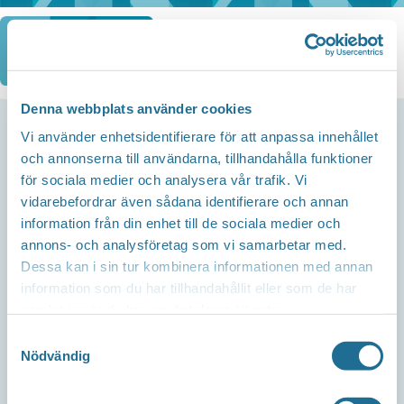
Hoppa
till
innehåll
Denna webbplats använder cookies
Vi använder enhetsidentifierare för att anpassa innehållet
och annonserna till användarna, tillhandahålla funktioner
Kontakta oss
för sociala medier och analysera vår trafik. Vi
Telefon
vidarebefordrar även sådana identifierare och annan
Företagsservice 0141-101 200
information från din enhet till de sociala medier och
annons- och analysföretag som vi samarbetar med.
Mail
Dessa kan i sin tur kombinera informationen med annan
info@tillvaxtmotala.se
information som du har tillhandahållit eller som de har
samlat in när du har använt deras tjänster.
Om webbplatsen
Samtyckesval
Nödvändig
Integritetspolicy